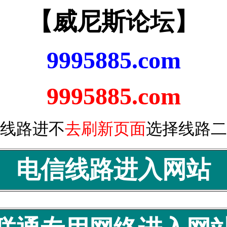
【威尼斯论坛】
9995885.com
9995885.com
线路进不
去刷新页面
选择线路二
电信线路进入网站